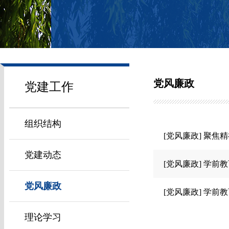
党风廉政
党建工作
组织结构
[党风廉政]
聚焦精
党建动态
[党风廉政]
学前教
党风廉政
[党风廉政]
学前教
理论学习