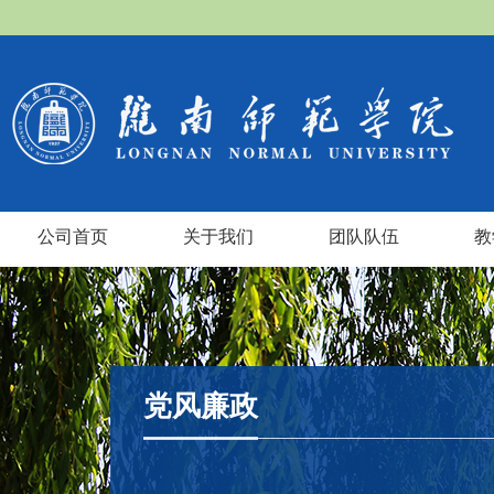
公司首页
关于我们
团队队伍
教
党风廉政